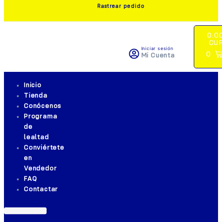
Rastrear pedido
0.0
CU
Iniciar sesión
0
Mi Cuenta
Inicio
Tienda
Conócenos
Programa
de
lealtad
Conviértete
en
Vendedor
FAQ
Contactar