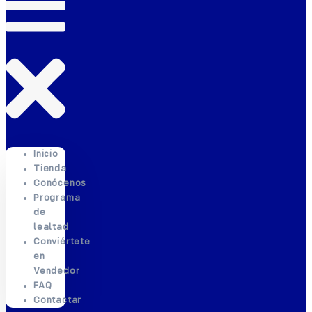
Inicio
Tienda
Conócenos
Programa
de
lealtad
Conviértete
en
Vendedor
FAQ
Contactar