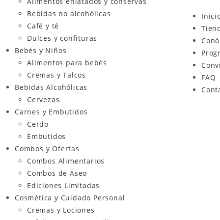
Alimentos enlatados y conservas
Bebidas no alcohólicas
Inici
Café y té
Tien
Dulces y confituras
Conó
Bebés y Niños
Prog
Alimentos para bebés
Conv
Cremas y Talcos
FAQ
Bebidas Alcohólicas
Cont
Cervezas
Carnes y Embutidos
Cerdo
Embutidos
Combos y Ofertas
Combos Alimentarios
Combos de Aseo
Ediciones Limitadas
Cosmética y Cuidado Personal
Cremas y Lociones