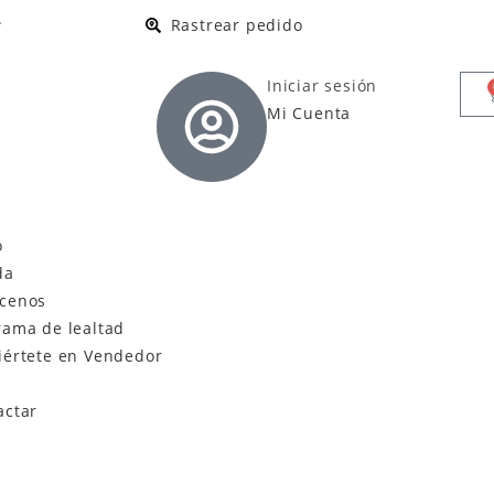
.
Rastrear pedido
Iniciar sesión
Mi Cuenta
o
da
cenos
rama de lealtad
iértete en Vendedor
actar