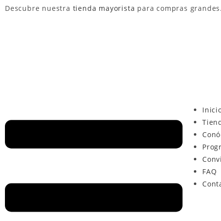
Descubre nuestra
tienda mayorista
para compras grandes
Inici
Tien
Conó
Prog
Conv
FAQ
Cont