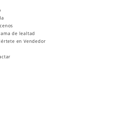
o
da
cenos
rama de lealtad
iértete en Vendedor
actar