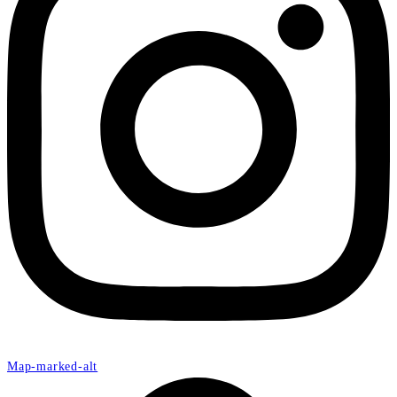
Map-marked-alt