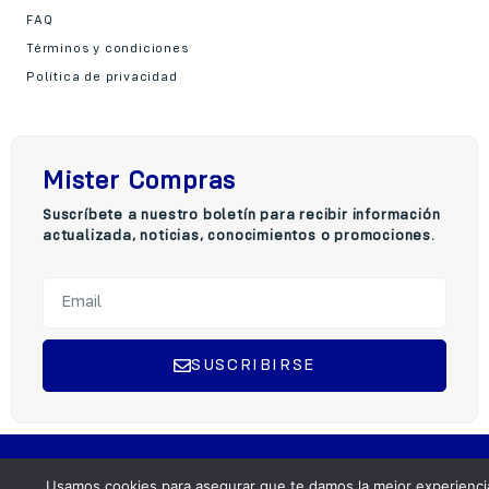
FAQ
Términos y condiciones
Política de privacidad
Mister Compras
Suscríbete a nuestro boletín para recibir información
actualizada, noticias, conocimientos o promociones.
SUSCRIBIRSE
A
l
t
Copyright © 2025 Mister Compra, Todos los derechos reservados.
e
Usamos cookies para asegurar que te damos la mejor experienci