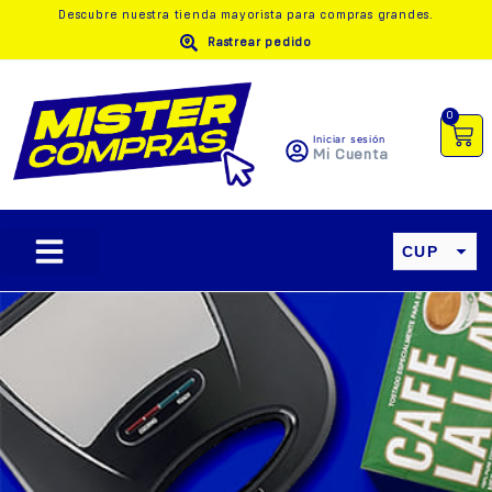
Descubre nuestra
tienda mayorista
para compras grandes.
Rastrear pedido
0
Iniciar sesión
Mi Cuenta
CUP
USD