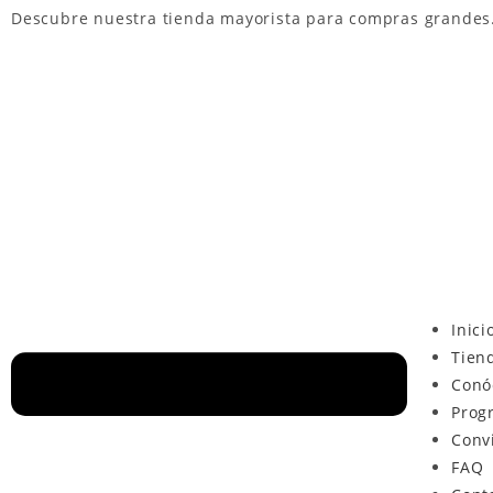
Descubre nuestra
tienda mayorista
para compras grandes
Inici
Tien
Conó
Prog
Conv
FAQ