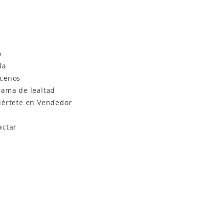
o
da
cenos
rama de lealtad
iértete en Vendedor
actar