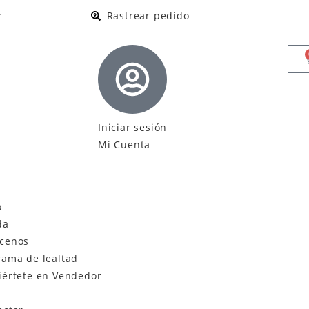
.
Rastrear pedido
Iniciar sesión
Mi Cuenta
o
da
cenos
rama de lealtad
iértete en Vendedor