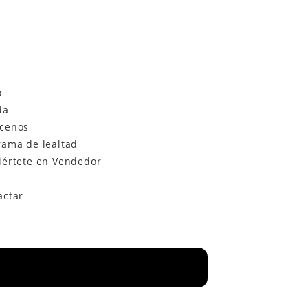
o
da
cenos
rama de lealtad
iértete en Vendedor
actar