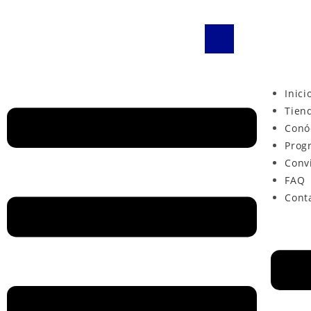
Inici
Tien
Conó
Prog
Conv
FAQ
Cont