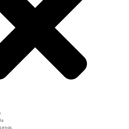
o
da
cenos