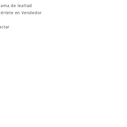
rama de lealtad
iértete en Vendedor
actar