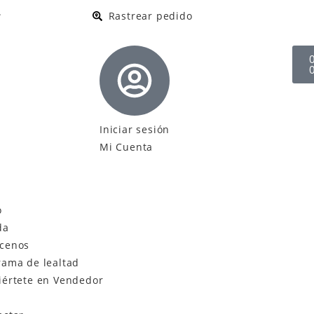
.
Rastrear pedido
Iniciar sesión
Mi Cuenta
o
da
cenos
rama de lealtad
iértete en Vendedor