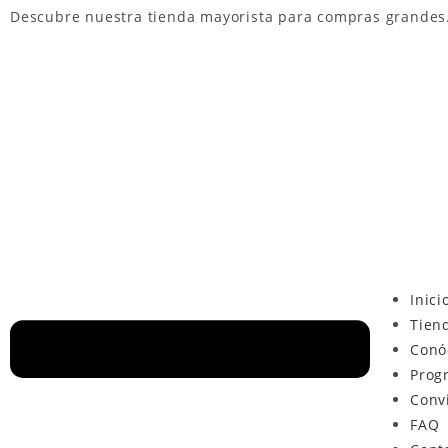
Descubre nuestra
tienda mayorista
para compras grandes
Inici
Tien
Conó
Prog
Conv
FAQ