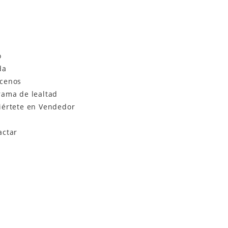
o
da
cenos
rama de lealtad
iértete en Vendedor
actar