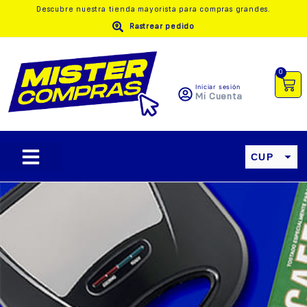
Descubre nuestra
tienda mayorista
para compras grandes.
Rastrear pedido
0
Iniciar sesión
Mi Cuenta
CUP
USD