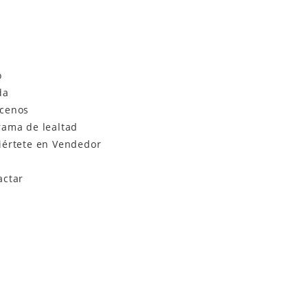
o
da
cenos
rama de lealtad
iértete en Vendedor
actar