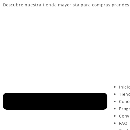
Descubre nuestra
tienda mayorista
para compras grandes
Inici
Tien
Conó
Prog
Conv
FAQ