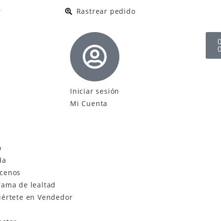
.
Rastrear pedido
Iniciar sesión
Mi Cuenta
o
da
cenos
rama de lealtad
iértete en Vendedor