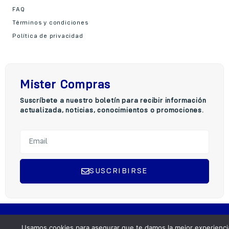
FAQ
Términos y condiciones
Política de privacidad
Mister Compras
Suscríbete a nuestro boletín para recibir información
actualizada, noticias, conocimientos o promociones.
SUSCRIBIRSE
A
l
t
Copyright © 2025 Mister Compra, Todos los derechos reservados.
e
Usamos cookies para asegurar que te damos la mejor experienci