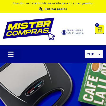
Descubre nuestra
tienda mayorista
para compras grandes.
Rastrear pedido
0
Iniciar sesión
Mi Cuenta
CUP
USD