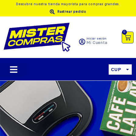
Descubre nuestra
tienda mayorista
para compras grandes.
Rastrear pedido
0
Iniciar sesión
Mi Cuenta
CUP
USD