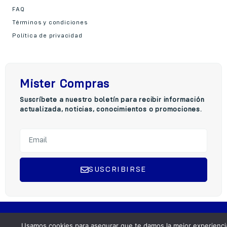
FAQ
Términos y condiciones
Política de privacidad
Mister Compras
Suscríbete a nuestro boletín para recibir información
actualizada, noticias, conocimientos o promociones.
SUSCRIBIRSE
A
l
t
Copyright © 2025 Mister Compra, Todos los derechos reservados.
e
Usamos cookies para asegurar que te damos la mejor experienci