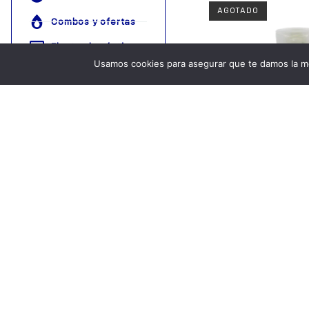
AGOTADO
Combos y ofertas
Electrodomésticos
Usamos cookies para asegurar que te damos la me
Ferretería
Juguetes
Útiles del Hogar
Promo
Descubre nuestr
Shampoo Anticaspa 
tienda mayorista
1,120.00
para compras
grandes
Leer m
Descubrir