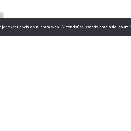
jor experiencia en nuestra web. Si continúas usando este sitio, asumi
Aloe Vera 250ml
CUP
ás