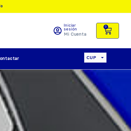
do
Iniciar
0
sesión
Mi Cuenta
CUP
ontactar
USD