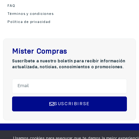
FAQ
Términos y condiciones
Política de privacidad
Mister Compras
Suscríbete a nuestro boletín para recibir información
actualizada, noticias, conocimientos o promociones.
SUSCRIBIRSE
A
l
t
Copyright © 2025 Mister Compra, Todos los derechos reservados.
e
Usamos cookies para asegurar que te damos la mejor experienci