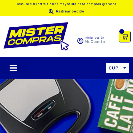
Descubre nuestra
tienda mayorista
para compras grandes.
Rastrear pedido
0
Iniciar sesión
Mi Cuenta
CUP
USD