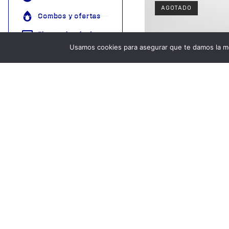
AGOTADO
Combos y ofertas
Electrodomésticos
Usamos cookies para asegurar que te damos la me
Ferretería
Juguetes
Útiles del Hogar
Promo
Descubre nuestr
Cojin con Dise
tienda mayorista
2,200.00
para compras
grandes
Leer m
Descubrir