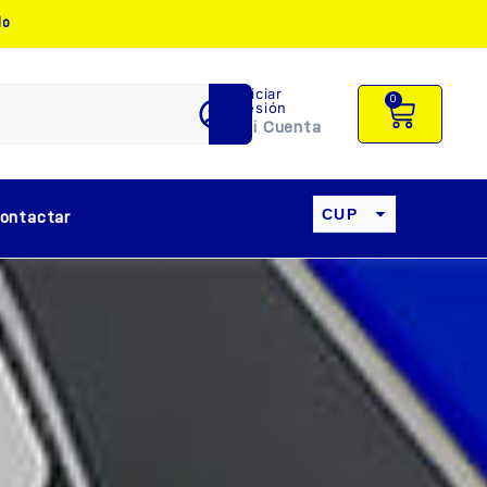
do
Iniciar
0
sesión
Mi Cuenta
CUP
ontactar
USD