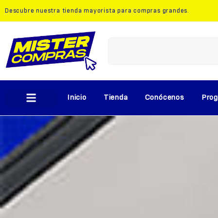
Descubre nuestra
tienda mayorista
para compras grandes.
Inicio
Tienda
Conócenos
Prog