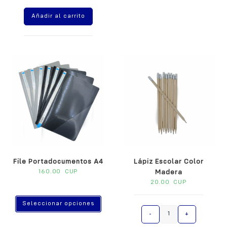
t
Añadir al carrito
e
r
n
a
t
i
v
e
:
File Portadocumentos A4
Lápiz Escolar Color
160.00
CUP
Madera
20.00
CUP
Seleccionar opciones
A
-
+
l