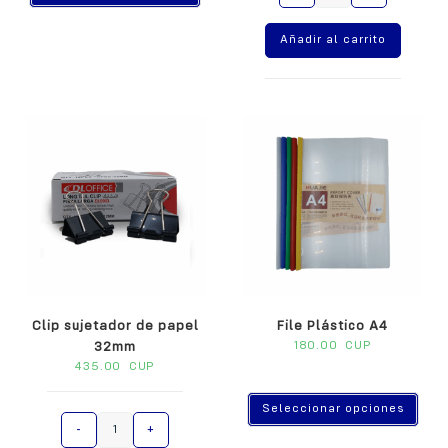
l
t
Añadir al carrito
e
r
n
a
t
i
v
e
:
Clip sujetador de papel
File Plástico A4
32mm
180.00
CUP
435.00
CUP
Seleccionar opciones
A
-
+
l