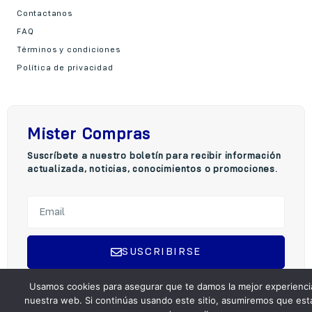
Contactanos
FAQ
Términos y condiciones
Política de privacidad
Mister Compras
Suscríbete a nuestro boletín para recibir información
actualizada, noticias, conocimientos o promociones.
SUSCRIBIRSE
A
Usamos cookies para asegurar que te damos la mejor experienci
l
nuestra web. Si continúas usando este sitio, asumiremos que est
t