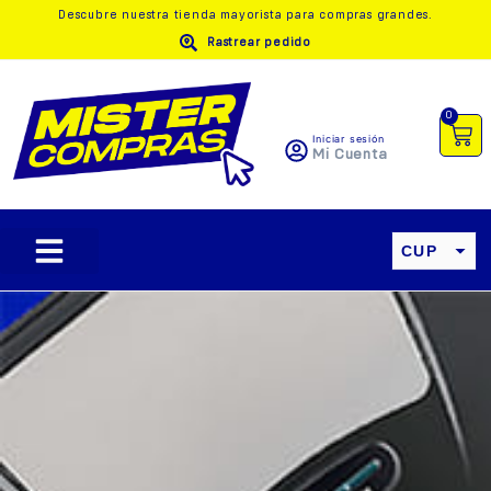
Descubre nuestra
tienda mayorista
para compras grandes.
Rastrear pedido
0
Iniciar sesión
Mi Cuenta
CUP
USD