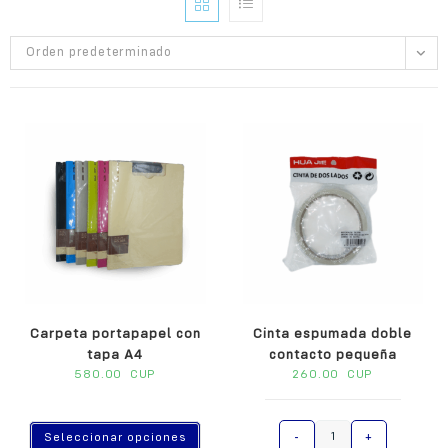
Orden predeterminado
Carpeta portapapel con
Cinta espumada doble
tapa A4
contacto pequeña
580.00
CUP
260.00
CUP
A
-
+
Seleccionar opciones