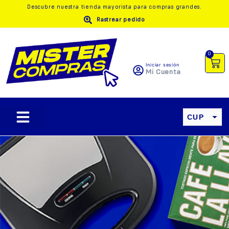
Descubre nuestra
tienda mayorista
para compras grandes.
Rastrear pedido
0
Iniciar sesión
Mi Cuenta
CUP
USD