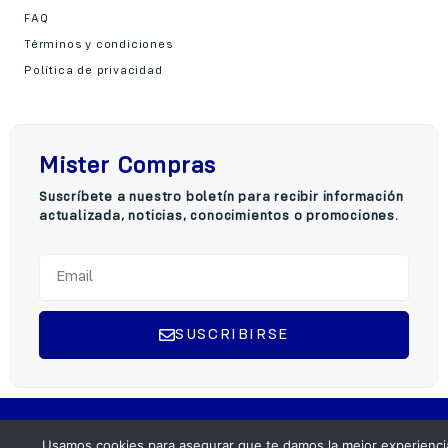
FAQ
Términos y condiciones
Política de privacidad
Mister Compras
Suscríbete a nuestro boletín para recibir información
actualizada, noticias, conocimientos o promociones.
SUSCRIBIRSE
A
l
t
Copyright © 2025 Mister Compra, Todos los derechos reservados.
e
Usamos cookies para asegurar que te damos la mejor experienci