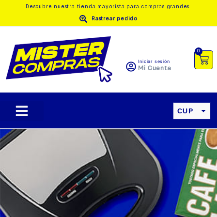
Descubre nuestra
tienda mayorista
para compras grandes.
Rastrear pedido
0
Iniciar sesión
Mi Cuenta
CUP
USD