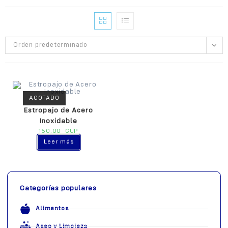
Orden predeterminado
AGOTADO
Estropajo de Acero
Inoxidable
150.00
CUP
Leer más
Categorías populares
Alimentos
Aseo y Limpieza