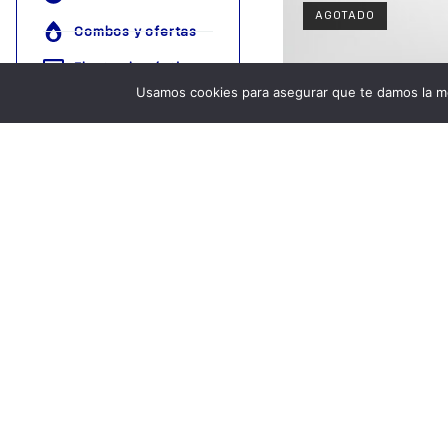
AGOTADO
Combos y ofertas
Electrodomésticos
Usamos cookies para asegurar que te damos la me
Ferretería
Juguetes
Útiles del Hogar
Promo
Descubre nuestr
Cojin con Dise
tienda mayorista
2,200.00
para compras
grandes
Leer m
Descubrir