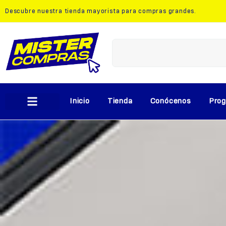
Descubre nuestra
tienda mayorista
para compras grandes.
Inicio
Tienda
Conócenos
Prog