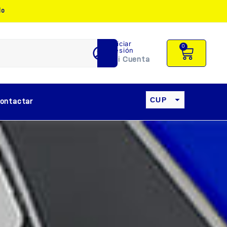
do
Iniciar
0
sesión
Mi Cuenta
CUP
ontactar
USD