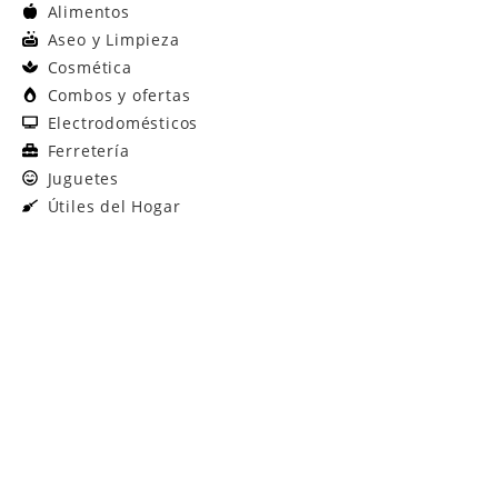
Alimentos
Aseo y Limpieza
Cosmética
Combos y ofertas
Electrodomésticos
Ferretería
Juguetes
Útiles del Hogar
Promo
Descubre nuestr tienda mayorista para
compras grandes
Descubrir