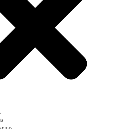
o
da
cenos