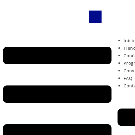
Inici
Tien
Conó
Prog
Conv
FAQ
Cont