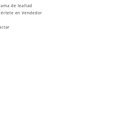
rama de lealtad
iértete en Vendedor
actar