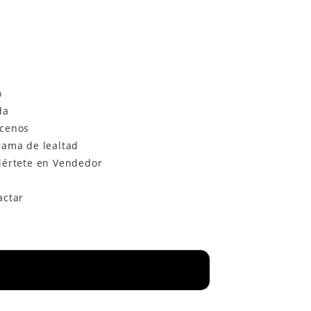
o
da
cenos
rama de lealtad
iértete en Vendedor
actar