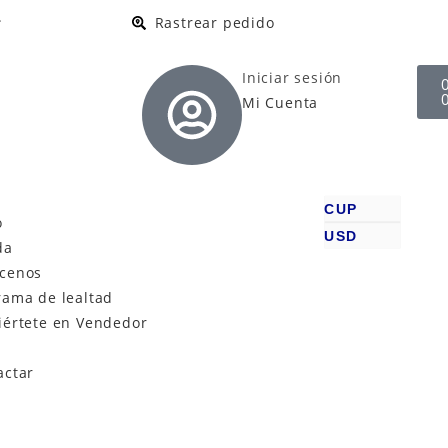
.
Rastrear pedido
Iniciar sesión
Mi Cuenta
CUP
o
USD
da
cenos
rama de lealtad
iértete en Vendedor
actar