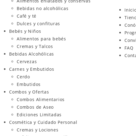
Alimentos enlatados y conservas
Bebidas no alcohólicas
Inici
Café y té
Tien
Dulces y confituras
Conó
Bebés y Niños
Prog
Alimentos para bebés
Conv
Cremas y Talcos
FAQ
Bebidas Alcohólicas
Cont
Cervezas
Carnes y Embutidos
Cerdo
Embutidos
Combos y Ofertas
Combos Alimentarios
Combos de Aseo
Ediciones Limitadas
Cosmética y Cuidado Personal
Cremas y Lociones