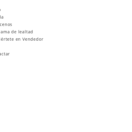
o
da
cenos
rama de lealtad
iértete en Vendedor
actar