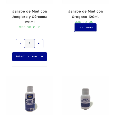
Jarabe de Miel con
Jarabe de Miel con
Jengibre y Cúrcuma
Oregano 120ml
120ml
335.00
CUP
Leer más
355.00
CUP
A
-
+
l
t
Añadir al carrito
e
r
n
a
t
i
v
e
: