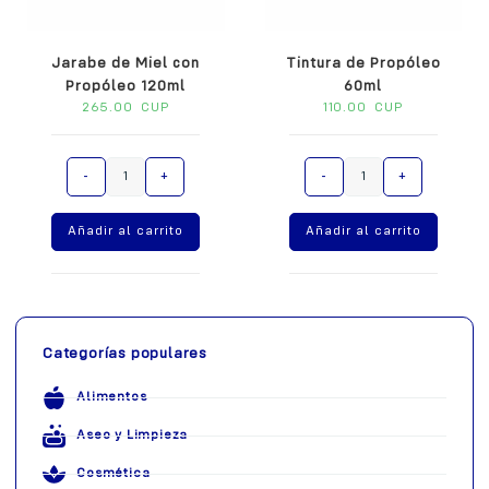
Jarabe de Miel con
Tintura de Propóleo
Propóleo 120ml
60ml
265.00
CUP
110.00
CUP
A
A
-
+
-
+
l
l
t
t
Añadir al carrito
Añadir al carrito
e
e
r
r
n
n
a
a
t
t
i
i
Categorías populares
v
v
e
e
Alimentos
:
:
Aseo y Limpieza
Cosmética