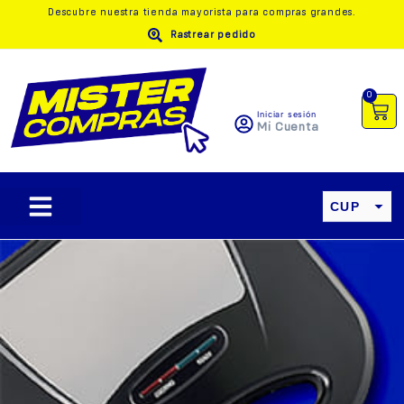
Descubre nuestra
tienda mayorista
para compras grandes.
Rastrear pedido
0
Iniciar sesión
Mi Cuenta
CUP
USD