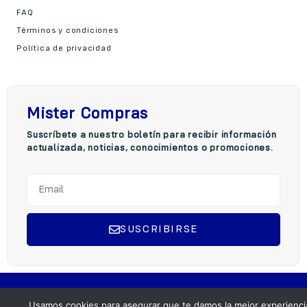
FAQ
Términos y condiciones
Política de privacidad
Mister Compras
Suscríbete a nuestro boletín para recibir información
actualizada, noticias, conocimientos o promociones.
SUSCRIBIRSE
A
l
t
Copyright © 2025 Mister Compra, Todos los derechos reservados.
e
Usamos cookies para asegurar que te damos la mejor experienci