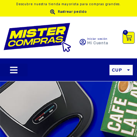
Descubre nuestra
tienda mayorista
para compras grandes.
Rastrear pedido
0
Iniciar sesión
Mi Cuenta
CUP
USD