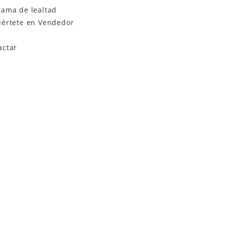
rama de lealtad
iértete en Vendedor
actar