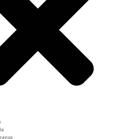
o
da
cenos