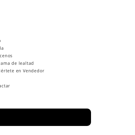
o
da
cenos
rama de lealtad
iértete en Vendedor
actar