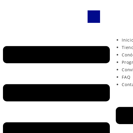
Inici
Tien
Conó
Prog
Conv
FAQ
Cont