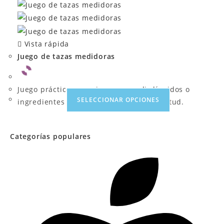
Vista rápida
Juego de tazas medidoras
Juego práctico y preciso para medir líquidos o
SELECCIONAR OPCIONES
ingredientes secos con facilidad y exactitud.
Categorías populares