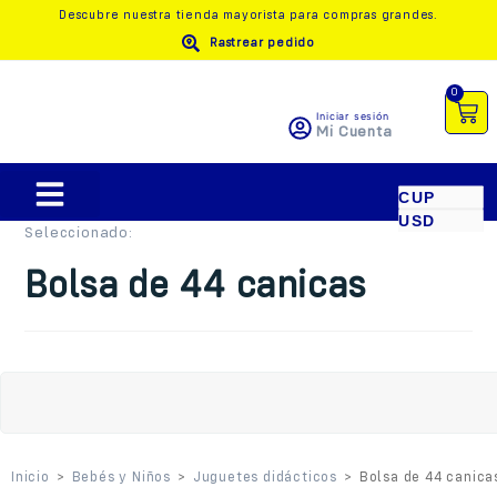
Descubre nuestra
tienda mayorista
para compras grandes.
Rastrear pedido
0
Iniciar sesión
Mi Cuenta
CUP
USD
Seleccionado:
Bolsa de 44 canicas
Inicio
>
Bebés y Niños
>
Juguetes didácticos
>
Bolsa de 44 canica