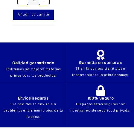
l
t
Añadir al carrito
e
r
n
a
t
i
v
e
Garantía en compras
Calidad garantizada
:
Si en la compra tiene algún
Utilizamos las mejores materias
inconveniente lo solucionamos.
primas para los productos.
Envíos seguros
100% Seguro
Sus pedidos se envían sin
Tus pagos están seguros con
problemas entre municipios de la
nuestra red de seguridad privada.
Habana.