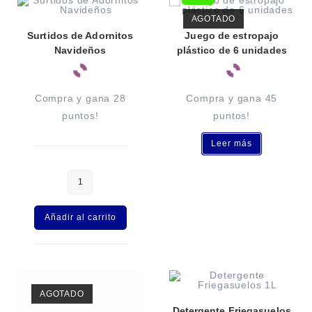
AGOTADO
Surtidos de Adornitos
Juego de estropajo
Navideños
plástico de 6 unidades
Compra y gana 28
Compra y gana 45
puntos!
puntos!
Leer más
A
l
t
e
Añadir al carrito
r
n
a
t
i
AGOTADO
v
Detergente Friegasuelos