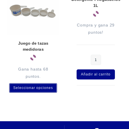
e
1L
:
Compra y gana 29
puntos!
Juego de tazas
medidoras
A
l
t
Gana hasta 68
e
Añadir al carrito
puntos.
r
n
Seleccionar opciones
a
t
i
v
e
: